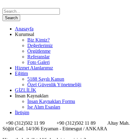
Anasayfa
Kurumsal
Biz Kimiz?
Değerlerimiz
Örgütlenme
Referanslar
Foto Galeri
Hizmet Alanlarımız
Eğitim
5188 Sayılı Kanun
Özel Güvenlik Yönetmeliği
GİZLİLİK
İnsan Kaynakları
İnsan Kaynakları Formu
İşe Alım Esasları
İletişim
+90 (312)502 11 99
+90 (312)502 11 89
Altay Mah.
Söğüt Cad. 14/106 Eryaman - Etimesgut / ANKARA