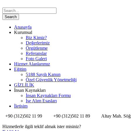
Anasayfa
Kurumsal
Biz Kimiz?
Değerlerimiz
Örgütlenme
Referanslar
Foto Galeri
Hizmet Alanlarımız
Eğitim
5188 Sayılı Kanun
Özel Güvenlik Yönetmeliği
GİZLİLİK
İnsan Kaynakları
İnsan Kaynakları Formu
İşe Alım Esasları
İletişim
+90 (312)502 11 99
+90 (312)502 11 89
Altay Mah. Söğ
Hizmetlerle ilgili teklif almak ister misiniz?