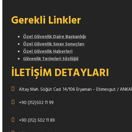
Gerekli Linkler
Özel Güvenlik Daire Başkanlığı
Özel Güvenlik Sınav Sonuçları
Özel Güvenlik Haberleri
Güvenlik Terimleri Sözlüğü
İLETİŞİM DETAYLARI
Altay Mah. Söğüt Cad. 14/106 Eryaman – Etimesgut / ANK
+90 (312)502 11 99
+90 (312) 502 11 89