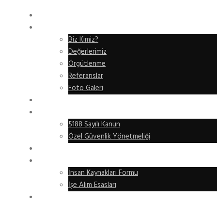
ANASAYFA
KURUMSAL
Biz Kimiz?
Değerlerimiz
Örgütlenme
Referanslar
Foto Galeri
HIZMET ALANLARIMIZ
EĞITIM
5188 Sayılı Kanun
Özel Güvenlik Yönetmeliği
GİZLİLİK
İNSAN KAYNAKLARI
İnsan Kaynakları Formu
İşe Alım Esasları
İLETIŞIM