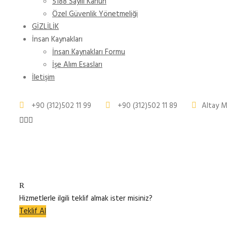
5188 Sayılı Kanun
Özel Güvenlik Yönetmeliği
GİZLİLİK
İnsan Kaynakları
İnsan Kaynakları Formu
İşe Alım Esasları
İletişim
+90 (312)502 11 99
+90 (312)502 11 89
Altay M
Hizmetlerle ilgili teklif almak ister misiniz?
Teklif Al