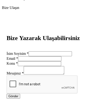
Bize Ulaşın
Bize Yazarak Ulaşabilirsiniz
İsim Soyisim
*
Email
*
Konu
*
Mesajınız
*
Gönder