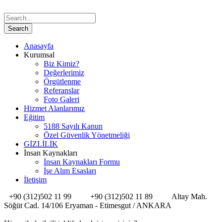
Anasayfa
Kurumsal
Biz Kimiz?
Değerlerimiz
Örgütlenme
Referanslar
Foto Galeri
Hizmet Alanlarımız
Eğitim
5188 Sayılı Kanun
Özel Güvenlik Yönetmeliği
GİZLİLİK
İnsan Kaynakları
İnsan Kaynakları Formu
İşe Alım Esasları
İletişim
+90 (312)502 11 99
+90 (312)502 11 89
Altay Mah.
Söğüt Cad. 14/106 Eryaman - Etimesgut / ANKARA