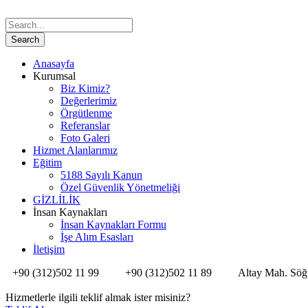
Anasayfa
Kurumsal
Biz Kimiz?
Değerlerimiz
Örgütlenme
Referanslar
Foto Galeri
Hizmet Alanlarımız
Eğitim
5188 Sayılı Kanun
Özel Güvenlik Yönetmeliği
GİZLİLİK
İnsan Kaynakları
İnsan Kaynakları Formu
İşe Alım Esasları
İletişim
+90 (312)502 11 99
+90 (312)502 11 89
Altay Mah. Söğ
Hizmetlerle ilgili teklif almak ister misiniz?