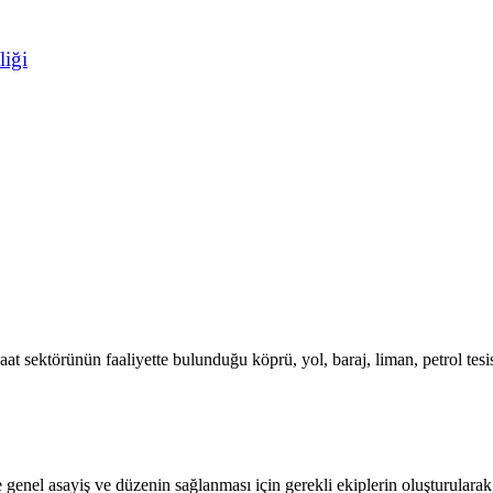
liği
t sektörünün faaliyette bulunduğu köprü, yol, baraj, liman, petrol tesisi,
rde genel asayiş ve düzenin sağlanması için gerekli ekiplerin oluşturular