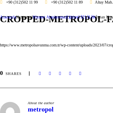
+90 (312)502 11 99
+90 (312)502 11 89
Altay Mah
CROPPED-METROPOL-F
Anasayfa
Kurumsal
Hizmet Alanlarımız
Eğitim
GİZLİLİK
İnsan Kay
https://www.metropolsavunma.com.tr/wp-content/uploads/2023/07/cro
0
SHARES
About the author
metropol