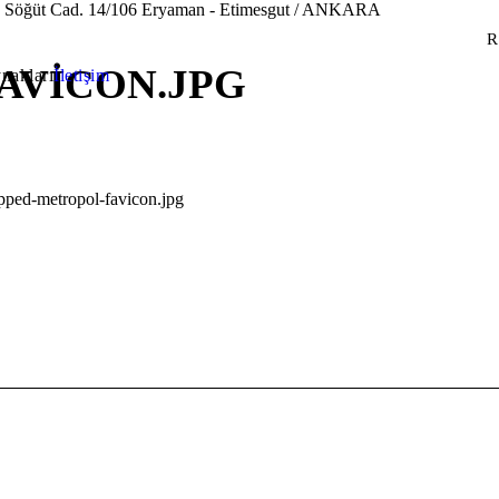
. Söğüt Cad. 14/106 Eryaman - Etimesgut / ANKARA
AVICON.JPG
nakları
İletişim
pped-metropol-favicon.jpg