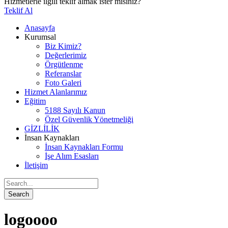
Hizmetlerle ilgili teklif almak ister misiniz?
Teklif Al
Anasayfa
Kurumsal
Biz Kimiz?
Değerlerimiz
Örgütlenme
Referanslar
Foto Galeri
Hizmet Alanlarımız
Eğitim
5188 Sayılı Kanun
Özel Güvenlik Yönetmeliği
GİZLİLİK
İnsan Kaynakları
İnsan Kaynakları Formu
İşe Alım Esasları
İletişim
logoooo