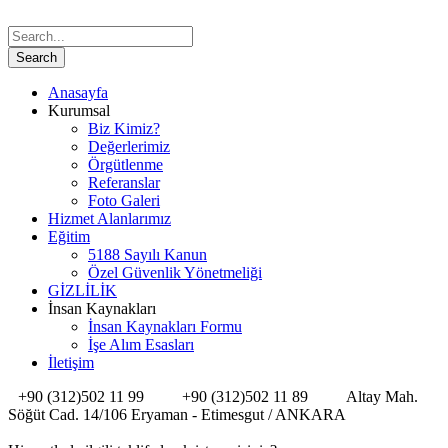
Anasayfa
Kurumsal
Biz Kimiz?
Değerlerimiz
Örgütlenme
Referanslar
Foto Galeri
Hizmet Alanlarımız
Eğitim
5188 Sayılı Kanun
Özel Güvenlik Yönetmeliği
GİZLİLİK
İnsan Kaynakları
İnsan Kaynakları Formu
İşe Alım Esasları
İletişim
+90 (312)502 11 99
+90 (312)502 11 89
Altay Mah.
Söğüt Cad. 14/106 Eryaman - Etimesgut / ANKARA