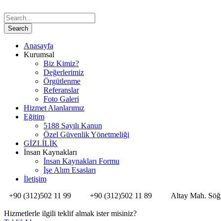
Anasayfa
Kurumsal
Biz Kimiz?
Değerlerimiz
Örgütlenme
Referanslar
Foto Galeri
Hizmet Alanlarımız
Eğitim
5188 Sayılı Kanun
Özel Güvenlik Yönetmeliği
GİZLİLİK
İnsan Kaynakları
İnsan Kaynakları Formu
İşe Alım Esasları
İletişim
+90 (312)502 11 99
+90 (312)502 11 89
Altay Mah. Söğ
Hizmetlerle ilgili teklif almak ister misiniz?