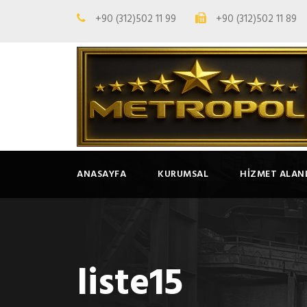
+90 (312)502 11 99
+90 (312)502 11 89
ANASAYFA
KURUMSAL
HIZMET ALAN
liste15