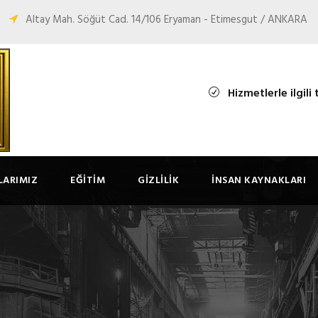
Altay Mah. Söğüt Cad. 14/106 Eryaman - Etimesgut / ANKARA
Hizmetlerle ilgili 
LARIMIZ
EĞITIM
GİZLİLİK
İNSAN KAYNAKLARI