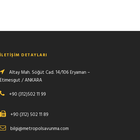
İLETİŞİM DETAYLARI
Altay Mah. Söğüt Cad. 14/106 Eryaman –
Etimesgut / ANKARA
+90 (312)502 11 99
+90 (312) 502 11 89
bilgi@metropolsavunma.com