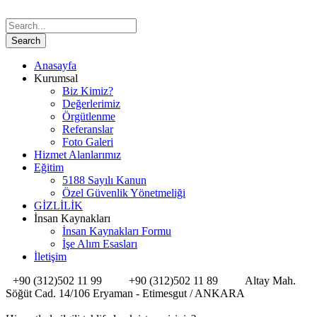
Anasayfa
Kurumsal
Biz Kimiz?
Değerlerimiz
Örgütlenme
Referanslar
Foto Galeri
Hizmet Alanlarımız
Eğitim
5188 Sayılı Kanun
Özel Güvenlik Yönetmeliği
GİZLİLİK
İnsan Kaynakları
İnsan Kaynakları Formu
İşe Alım Esasları
İletişim
+90 (312)502 11 99
+90 (312)502 11 89
Altay Mah.
Söğüt Cad. 14/106 Eryaman - Etimesgut / ANKARA