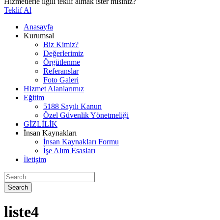
Hizmetlerle ilgili teklif almak ister misiniz?
Teklif Al
Anasayfa
Kurumsal
Biz Kimiz?
Değerlerimiz
Örgütlenme
Referanslar
Foto Galeri
Hizmet Alanlarımız
Eğitim
5188 Sayılı Kanun
Özel Güvenlik Yönetmeliği
GİZLİLİK
İnsan Kaynakları
İnsan Kaynakları Formu
İşe Alım Esasları
İletişim
liste4