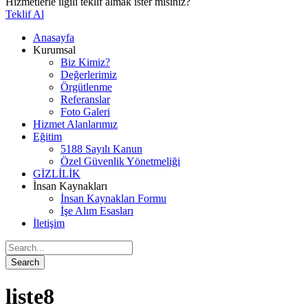
Hizmetlerle ilgili teklif almak ister misiniz?
Teklif Al
Anasayfa
Kurumsal
Biz Kimiz?
Değerlerimiz
Örgütlenme
Referanslar
Foto Galeri
Hizmet Alanlarımız
Eğitim
5188 Sayılı Kanun
Özel Güvenlik Yönetmeliği
GİZLİLİK
İnsan Kaynakları
İnsan Kaynakları Formu
İşe Alım Esasları
İletişim
liste8