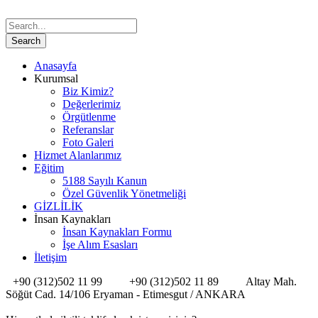
Anasayfa
Kurumsal
Biz Kimiz?
Değerlerimiz
Örgütlenme
Referanslar
Foto Galeri
Hizmet Alanlarımız
Eğitim
5188 Sayılı Kanun
Özel Güvenlik Yönetmeliği
GİZLİLİK
İnsan Kaynakları
İnsan Kaynakları Formu
İşe Alım Esasları
İletişim
+90 (312)502 11 99
+90 (312)502 11 89
Altay Mah.
Söğüt Cad. 14/106 Eryaman - Etimesgut / ANKARA