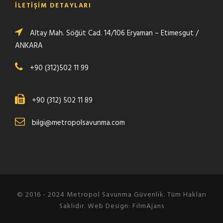
İLETİŞİM DETAYLARI
Altay Mah. Söğüt Cad. 14/106 Eryaman – Etimesgut /
ANKARA
+90 (312)502 11 99
+90 (312) 502 11 89
bilgi@metropolsavunma.com
© 2016 - 2024 Metropol Savunma Güvenlik. Tüm Hakları
Saklıdır. Web Design: FilmAjans